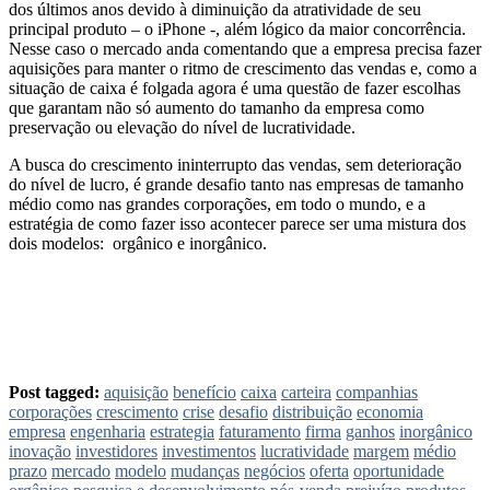
dos últimos anos devido à diminuição da atratividade de seu
principal produto – o iPhone -, além lógico da maior concorrência.
Nesse caso o mercado anda comentando que a empresa precisa fazer
aquisições para manter o ritmo de crescimento das vendas e, como a
situação de caixa é folgada agora é uma questão de fazer escolhas
que garantam não só aumento do tamanho da empresa como
preservação ou elevação do nível de lucratividade.
A busca do crescimento ininterrupto das vendas, sem deterioração
do nível de lucro, é grande desafio tanto nas empresas de tamanho
médio como nas grandes corporações, em todo o mundo, e a
estratégia de como fazer isso acontecer parece ser uma mistura dos
dois modelos: orgânico e inorgânico.
Post tagged:
aquisição
benefício
caixa
carteira
companhias
corporações
crescimento
crise
desafio
distribuição
economia
empresa
engenharia
estrategia
faturamento
firma
ganhos
inorgânico
inovação
investidores
investimentos
lucratividade
margem
médio
prazo
mercado
modelo
mudanças
negócios
oferta
oportunidade