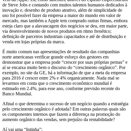
de Steve Jobs e contando com muitos talentos humanos dedicados à
inovação e, desenho de produto atrativo, além de simplicidade de
uso foi possível fazer da empresa a maior do mundo em valor de
mercado, mas também a Apple tem comprado outras firmas, embora
esteja claro que a alavancagem dos negócios se deu, em maior parte,
via desenvolvimento de novos produtos em ritmo frenético;
definição de parceiros industriais capacitados e até de distribuição e
venda em lojas próprias da marca.
É muito comum nas apresentações de resultado das companhias
norte americanas verificar grande esforço dos gestores em
demonstrar que a empresa pode “crescer por suas próprias pernas” e
aí se encaixa muito bem o discurso do “crescimento orgânico”. Por
exemplo, no site da GE, há a informação de que a meta da empresa
para 2016 é crescer entre 2% e 4% organicamente. Nada mal se
levarmos em conta que o crescimento econômico mundial é
estimado em 2.4%, para esse ano, conforme previsão recente do
Banco Mundial.
Afinal o que determina o sucesso de um negócio quando a estratégia
pelo crescimento orgânico é adotada? Em outras palavras quais são
os componentes internos que fazem a diferença na promoção do
aumento orgânico das vendas, sem prejuízo da rentabilidade?
Aí vai uma “listinha”: