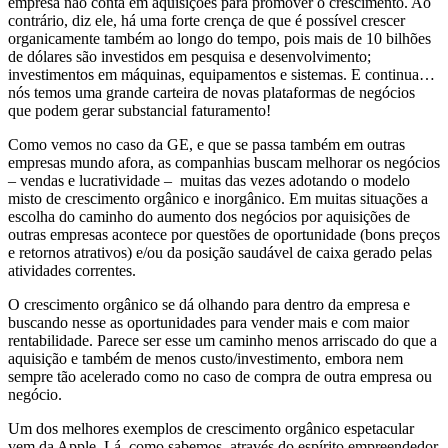
empresa não conta em aquisições para promover o crescimento. Ao
contrário, diz ele, há uma forte crença de que é possível crescer
organicamente também ao longo do tempo, pois mais de 10 bilhões
de dólares são investidos em pesquisa e desenvolvimento;
investimentos em máquinas, equipamentos e sistemas. E continua…
nós temos uma grande carteira de novas plataformas de negócios
que podem gerar substancial faturamento!
Como vemos no caso da GE, e que se passa também em outras
empresas mundo afora, as companhias buscam melhorar os negócios
– vendas e lucratividade – muitas das vezes adotando o modelo
misto de crescimento orgânico e inorgânico. Em muitas situações a
escolha do caminho do aumento dos negócios por aquisições de
outras empresas acontece por questões de oportunidade (bons preços
e retornos atrativos) e/ou da posição saudável de caixa gerado pelas
atividades correntes.
O crescimento orgânico se dá olhando para dentro da empresa e
buscando nesse as oportunidades para vender mais e com maior
rentabilidade. Parece ser esse um caminho menos arriscado do que a
aquisição e também de menos custo/investimento, embora nem
sempre tão acelerado como no caso de compra de outra empresa ou
negócio.
Um dos melhores exemplos de crescimento orgânico espetacular
vem da Apple. Lá, como sabemos, através do espírito empreendedor