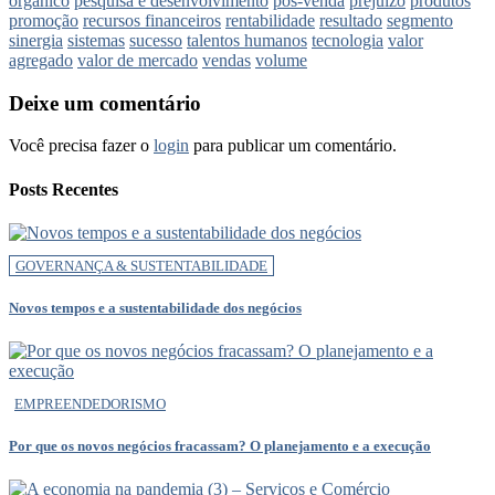
orgânico
pesquisa e desenvolvimento
pós-venda
prejuízo
produtos
promoção
recursos financeiros
rentabilidade
resultado
segmento
sinergia
sistemas
sucesso
talentos humanos
tecnologia
valor
agregado
valor de mercado
vendas
volume
Deixe um comentário
Você precisa fazer o
login
para publicar um comentário.
Posts Recentes
GOVERNANÇA & SUSTENTABILIDADE
Novos tempos e a sustentabilidade dos negócios
EMPREENDEDORISMO
Por que os novos negócios fracassam? O planejamento e a execução