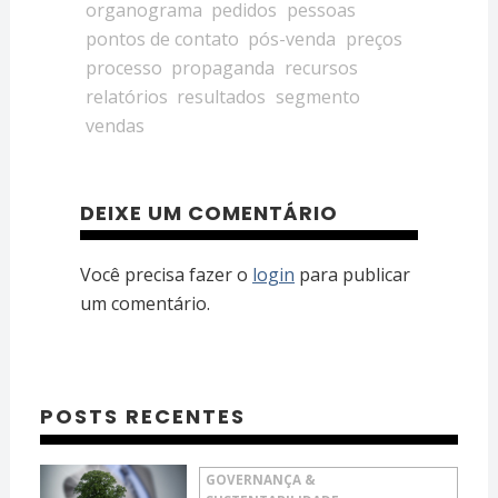
organograma
pedidos
pessoas
pontos de contato
pós-venda
preços
processo
propaganda
recursos
relatórios
resultados
segmento
vendas
DEIXE UM COMENTÁRIO
Você precisa fazer o
login
para publicar
um comentário.
POSTS RECENTES
GOVERNANÇA &