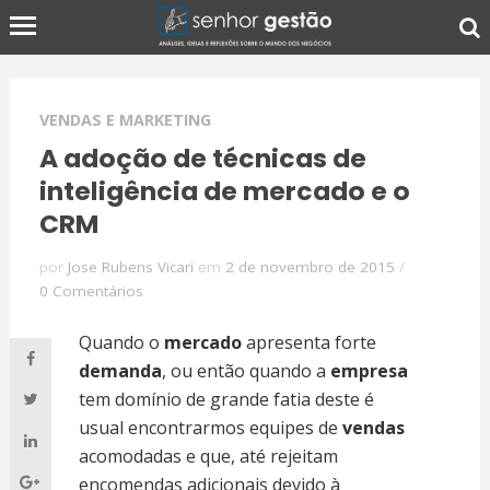
VENDAS E MARKETING
A adoção de técnicas de
inteligência de mercado e o
CRM
por
Jose Rubens Vicari
em
2 de novembro de 2015
/
0 Comentários
Quando o
mercado
apresenta forte
demanda
, ou então quando a
empresa
tem domínio de grande fatia deste é
usual encontrarmos equipes de
vendas
acomodadas e que, até rejeitam
encomendas adicionais devido à