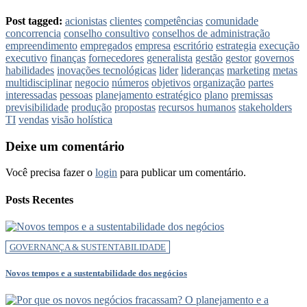
Post tagged:
acionistas
clientes
competências
comunidade
concorrencia
conselho consultivo
conselhos de administração
empreendimento
empregados
empresa
escritório
estrategia
execução
executivo
finanças
fornecedores
generalista
gestão
gestor
governos
habilidades
inovações tecnológicas
lider
lideranças
marketing
metas
multidisciplinar
negocio
números
objetivos
organização
partes
interessadas
pessoas
planejamento estratégico
plano
premissas
previsibilidade
produção
propostas
recursos humanos
stakeholders
TI
vendas
visão holística
Deixe um comentário
Você precisa fazer o
login
para publicar um comentário.
Posts Recentes
GOVERNANÇA & SUSTENTABILIDADE
Novos tempos e a sustentabilidade dos negócios