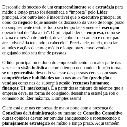
Desconfie do sucesso de um
empreendimento
se a
estratégia
para
médio e longo prazo foi desenhada e “imposta” pelo
Líder
principal. Por outro lado é inaceitável que o
executivo
principal ou
dono do
negócio
fique ausente da discussão da visão de longo prazo
ou simplesmente destine todo seu tempo tão somente à
execução
operacional do “dia a dia”. O principal líder da
empresa
, como se
diz na expressão de futebol, deve “cobrar o escanteio e correr para a
área adversária tentando o cabeceio”. Precisa ele, ou ela, mesclar
atitudes e ações de curto; médio e longo prazo envolvendo e
engajando todo seu time de
pessoas
.
O líder principal ou o dono do empreendimento na maior parte das
vezes tem
visão holística
e com o tempo ocupando a função torna-
se um
generalista
devendo valer-se das pessoas certas com suas
competências
e
habilidades
tanto nas áreas fim (
produção
e
vendas
) como nas de suporte à gestão (
recursos humanos
;
finanças
;
TI
;
marketing
). É a partir dessa mistura de talentos que a
empresa deve, na forma de colegiado, desenhar a estratégia sob o
comando do líder máximo. É simples assim!
Claro está que nas empresas de maior porte com a presença de
Conselhos de Administração
ou mesmo de
Conselho Consultivo
outras opiniões devem ser ouvidas enriquecendo e robustecendo o
planejamento estratégico
de médio e longo prazo. Aqui também