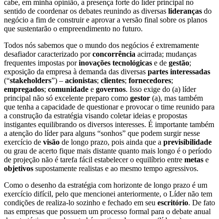
cabe, em minha opinião, a presença forte do líder principal no
sentido de coordenar os debates reunindo as diversas
lideranças
do
negócio a fim de construir e aprovar a versão final sobre os planos
que sustentarão o empreendimento no futuro.
Todos nós sabemos que o mundo dos negócios é extremamente
desafiador caracterizado por
concorrência
acirrada; mudanças
frequentes impostas por
inovações tecnológicas
e de
gestão
;
exposição da empresa à demanda das diversas
partes interessadas
(“
stakeholders
”) –
acionistas
;
clientes
;
fornecedores
;
empregados
;
comunidade
e
governos
. Isso exige do (a) líder
principal não só excelente preparo como
gestor
(a), mas também
que tenha a capacidade de questionar e provocar o time reunido para
a construção da estratégia visando coletar ideias e propostas
instigantes equilibrando os diversos interesses. É importante também
a atenção do líder para alguns “sonhos” que podem surgir nesse
exercício de
visão
de longo prazo, pois ainda que a
previsibilidade
ou grau de acerto fique mais distante quanto mais longo é o período
de projeção não é tarefa fácil estabelecer o equilíbrio entre
metas
e
objetivos
supostamente realistas e ao mesmo tempo agressivos.
Como o desenho da estratégia com horizonte de longo prazo é um
exercício difícil, pelo que mencionei anteriormente, o Líder não tem
condições de realiza-lo sozinho e fechado em seu
escritório
. De fato
nas empresas que possuem um processo formal para o debate anual