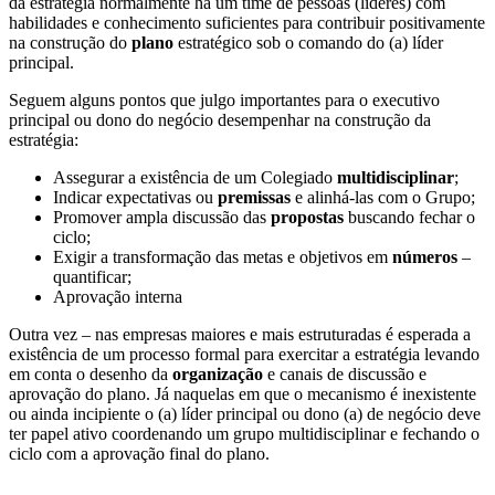
da estratégia normalmente há um time de pessoas (líderes) com
habilidades e conhecimento suficientes para contribuir positivamente
na construção do
plano
estratégico sob o comando do (a) líder
principal.
Seguem alguns pontos que julgo importantes para o executivo
principal ou dono do negócio desempenhar na construção da
estratégia:
Assegurar a existência de um Colegiado
multidisciplinar
;
Indicar expectativas ou
premissas
e alinhá-las com o Grupo;
Promover ampla discussão das
propostas
buscando fechar o
ciclo;
Exigir a transformação das metas e objetivos em
números
–
quantificar;
Aprovação interna
Outra vez – nas empresas maiores e mais estruturadas é esperada a
existência de um processo formal para exercitar a estratégia levando
em conta o desenho da
organização
e canais de discussão e
aprovação do plano. Já naquelas em que o mecanismo é inexistente
ou ainda incipiente o (a) líder principal ou dono (a) de negócio deve
ter papel ativo coordenando um grupo multidisciplinar e fechando o
ciclo com a aprovação final do plano.