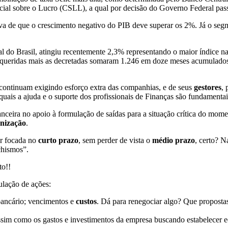
cial sobre o Lucro (CSLL), a qual por decisão do Governo Federal pa
iva de que o crescimento negativo do PIB deve superar os 2%. Já o segm
 do Brasil, atingiu recentemente 2,3% representando o maior índice na s
 requeridas mais as decretadas somaram 1.246 em doze meses acumulad
 continuam exigindo esforço extra das companhias, e de seus
gestores
, 
uais a ajuda e o suporte dos profissionais de Finanças são fundamentai
ceira no apoio à formulação de saídas para a situação crítica do mome
nização
.
ar focada no
curto prazo
, sem perder de vista o
médio prazo
, certo? N
chismos”.
to!!
lação de ações:
 bancário; vencimentos e
custos
. Dá para renegociar algo? Que propost
sim como os gastos e investimentos da empresa buscando estabelecer eq