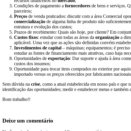
recursos financeiros no
mercado
;
Condições de pagamento a
fornecedores
de bens e serviços. Q
parceiros;
Preços
de venda praticados: discutir com a área Comercial opo
comercialização
de alguma linha de produto não suficientement
estrutura e evolução dos custos;
Prazos de recebimento: Quais são hoje, por cliente? Em conjun
Custos fixos
: estudar com todas as áreas da
organização
a dimi
aplicável. Uma vez que as ações são definidas convém estabe
Investimentos de capital
– máquinas; equipamentos; é preciso a
estudar as fontes de financiamento mais atrativas, caso haja n
Oportunidades de
exportação
: Dar suporte e ajuda à área com
custos dos insumos;
Oportunidade para trocar itens comprados no exterior por aquis
importado versus os preços oferecidos por fabricantes naciona
Sem dúvida na
crise
, como a atual estabelecida em nosso país e que 
identificação das oportunidades; medir e estabelecer metas e também
Bom trabalho!!
Deixe um comentário