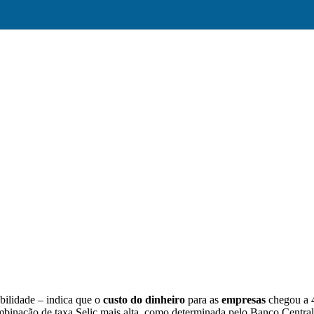
bilidade – indica que o
custo do dinheiro
para as
empresas
chegou a 
mbinação de taxa Selic mais alta, como determinada pelo Banco Central