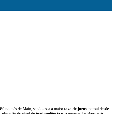
4% no mês de Maio, sendo essa a maior
taxa de juros
mensal desde
; elevação do nível de
inadimplência
e; o repasse dos Bancos às