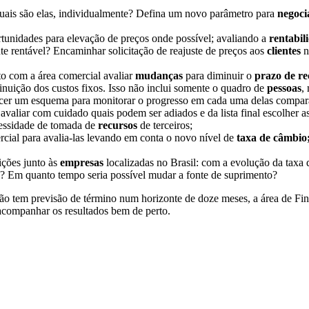
uais são elas, individualmente? Defina um novo parâmetro para
negoci
rtunidades para elevação de preços onde possível; avaliando a
rentabil
e rentável? Encaminhar solicitação de reajuste de preços aos
clientes
n
to com a área comercial avaliar
mudanças
para diminuir o
prazo de r
nuição dos custos fixos. Isso não inclui somente o quadro de
pessoas
,
lecer um esquema para monitorar o progresso em cada uma delas compa
valiar com cuidado quais podem ser adiados e da lista final escolher 
ecessidade de tomada de
recursos
de terceiros;
ercial para avalia-las levando em conta o novo nível de
taxa de câmbio
ições junto às
empresas
localizadas no Brasil: com a evolução da taxa
is? Em quanto tempo seria possível mudar a fonte de suprimento?
não tem previsão de término num horizonte de doze meses, a área de Fin
 acompanhar os resultados bem de perto.