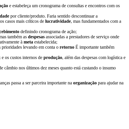
ação
e estabeleça um cronograma de consultas e encontros com os
idade
por cliente/produto. Faria sentido descontinuar a
os casos mais críticos de
lucratividade
, mas fundamentados com a
ecebimento
definindo cronograma de ação;
 mas também as
despesas
associadas a prestadores de serviço onde
rativamente à
meta
estabelecida;
as prioridades levando em conta o
retorno
É importante também
;
e os custos internos de
produção
, além das despesas com logística e
 de câmbio nos últimos dez meses quanto está custando o insumo
anças passa a ser parceira importante na
organização
para ajudar na