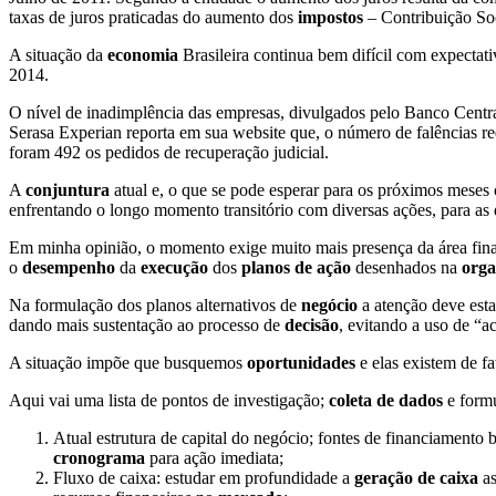
taxas de juros praticadas do aumento dos
impostos
– Contribuição So
A situação da
economia
Brasileira continua bem difícil com expectat
2014.
O nível de inadimplência das empresas, divulgados pelo Banco Central
Serasa Experian reporta em sua website que, o número de falências
foram 492 os pedidos de recuperação judicial.
A
conjuntura
atual e, o que se pode esperar para os próximos meses
enfrentando o longo momento transitório com diversas ações, para as q
Em minha opinião, o momento exige muito mais presença da área finan
o
desempenho
da
execução
dos
planos de ação
desenhados na
orga
Na formulação dos planos alternativos de
negócio
a atenção deve est
dando mais sustentação ao processo de
decisão
, evitando a uso de “a
A situação impõe que busquemos
oportunidades
e elas existem de fa
Aqui vai uma lista de pontos de investigação;
coleta de dados
e formu
Atual estrutura de capital do negócio; fontes de financiamento
cronograma
para ação imediata;
Fluxo de caixa: estudar em profundidade a
geração de caixa
as