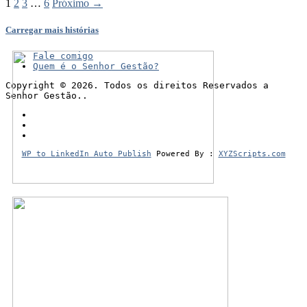
1
2
3
…
6
Próximo →
Carregar mais histórias
Fale comigo
Quem é o Senhor Gestão?
Copyright © 2026. Todos os direitos Reservados a
Senhor Gestão..
WP to LinkedIn Auto Publish
Powered By :
XYZScripts.com