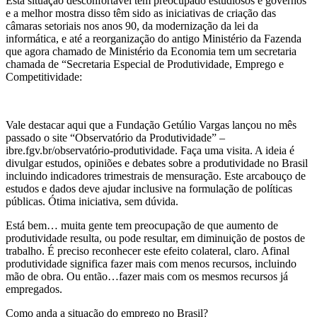
Esta situação desconfortável tem preocupado estudiosos e governos
e a melhor mostra disso têm sido as iniciativas de criação das
câmaras setoriais nos anos 90, da modernização da lei da
informática, e até a reorganização do antigo Ministério da Fazenda
que agora chamado de Ministério da Economia tem um secretaria
chamada de “Secretaria Especial de Produtividade, Emprego e
Competitividade:
Vale destacar aqui que a Fundação Getúlio Vargas lançou no mês
passado o site “Observatório da Produtividade” –
ibre.fgv.br/observatório-produtividade. Faça uma visita. A ideia é
divulgar estudos, opiniões e debates sobre a produtividade no Brasil
incluindo indicadores trimestrais de mensuração. Este arcabouço de
estudos e dados deve ajudar inclusive na formulação de políticas
públicas. Ótima iniciativa, sem dúvida.
Está bem… muita gente tem preocupação de que aumento de
produtividade resulta, ou pode resultar, em diminuição de postos de
trabalho. É preciso reconhecer este efeito colateral, claro. Afinal
produtividade significa fazer mais com menos recursos, incluindo
mão de obra. Ou então…fazer mais com os mesmos recursos já
empregados.
Como anda a situação do emprego no Brasil?