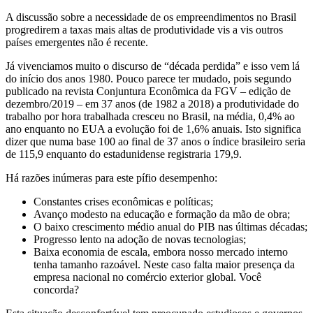
A discussão sobre a necessidade de os empreendimentos no Brasil
progredirem a taxas mais altas de produtividade vis a vis outros
países emergentes não é recente.
Já vivenciamos muito o discurso de “década perdida” e isso vem lá
do início dos anos 1980. Pouco parece ter mudado, pois segundo
publicado na revista Conjuntura Econômica da FGV – edição de
dezembro/2019 – em 37 anos (de 1982 a 2018) a produtividade do
trabalho por hora trabalhada cresceu no Brasil, na média, 0,4% ao
ano enquanto no EUA a evolução foi de 1,6% anuais. Isto significa
dizer que numa base 100 ao final de 37 anos o índice brasileiro seria
de 115,9 enquanto do estadunidense registraria 179,9.
Há razões inúmeras para este pífio desempenho:
Constantes crises econômicas e políticas;
Avanço modesto na educação e formação da mão de obra;
O baixo crescimento médio anual do PIB nas últimas décadas;
Progresso lento na adoção de novas tecnologias;
Baixa economia de escala, embora nosso mercado interno
tenha tamanho razoável. Neste caso falta maior presença da
empresa nacional no comércio exterior global. Você
concorda?