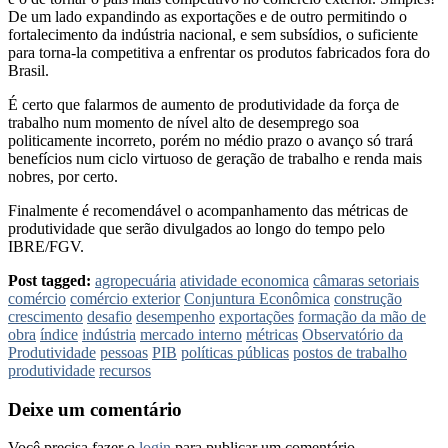
De um lado expandindo as exportações e de outro permitindo o
fortalecimento da indústria nacional, e sem subsídios, o suficiente
para torna-la competitiva a enfrentar os produtos fabricados fora do
Brasil.
É certo que falarmos de aumento de produtividade da força de
trabalho num momento de nível alto de desemprego soa
politicamente incorreto, porém no médio prazo o avanço só trará
benefícios num ciclo virtuoso de geração de trabalho e renda mais
nobres, por certo.
Finalmente é recomendável o acompanhamento das métricas de
produtividade que serão divulgados ao longo do tempo pelo
IBRE/FGV.
Post tagged:
agropecuária
atividade economica
câmaras setoriais
comércio
comércio exterior
Conjuntura Econômica
construção
crescimento
desafio
desempenho
exportações
formação da mão de
obra
índice
indústria
mercado interno
métricas
Observatório da
Produtividade
pessoas
PIB
políticas públicas
postos de trabalho
produtividade
recursos
Deixe um comentário
Você precisa fazer o
login
para publicar um comentário.