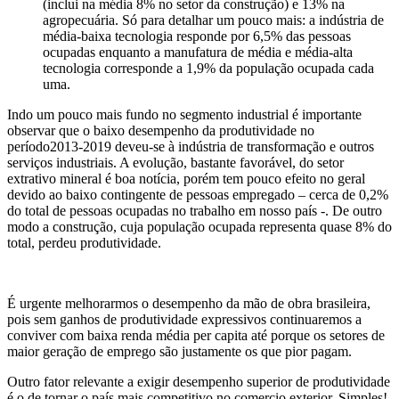
(inclui na média 8% no setor da construção) e 13% na
agropecuária. Só para detalhar um pouco mais: a indústria de
média-baixa tecnologia responde por 6,5% das pessoas
ocupadas enquanto a manufatura de média e média-alta
tecnologia corresponde a 1,9% da população ocupada cada
uma.
Indo um pouco mais fundo no segmento industrial é importante
observar que o baixo desempenho da produtividade no
período2013-2019 deveu-se à indústria de transformação e outros
serviços industriais. A evolução, bastante favorável, do setor
extrativo mineral é boa notícia, porém tem pouco efeito no geral
devido ao baixo contingente de pessoas empregado – cerca de 0,2%
do total de pessoas ocupadas no trabalho em nosso país -. De outro
modo a construção, cuja população ocupada representa quase 8% do
total, perdeu produtividade.
É urgente melhorarmos o desempenho da mão de obra brasileira,
pois sem ganhos de produtividade expressivos continuaremos a
conviver com baixa renda média per capita até porque os setores de
maior geração de emprego são justamente os que pior pagam.
Outro fator relevante a exigir desempenho superior de produtividade
é o de tornar o país mais competitivo no comercio exterior. Simples!