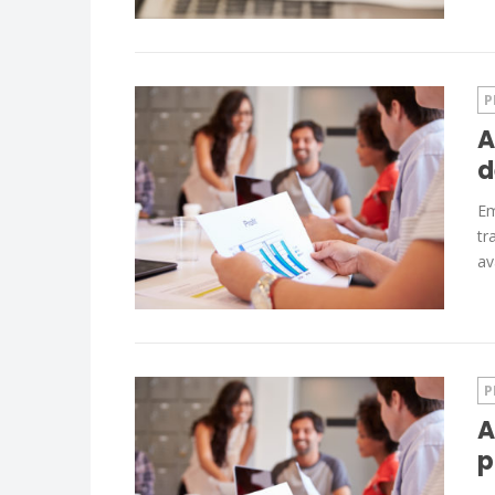
P
A
d
Em
tr
av
P
A
p