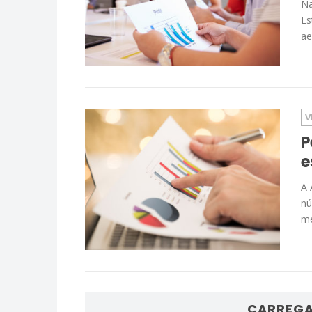
Na
Es
ae
V
P
e
A 
nú
me
CARREGA