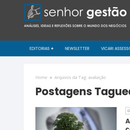
EDITORIAS
NEWSLETTER
VICARI ASSESS
Home
»
Arquivos da Tag: avaliação
Postagens Taguea
G
A
c