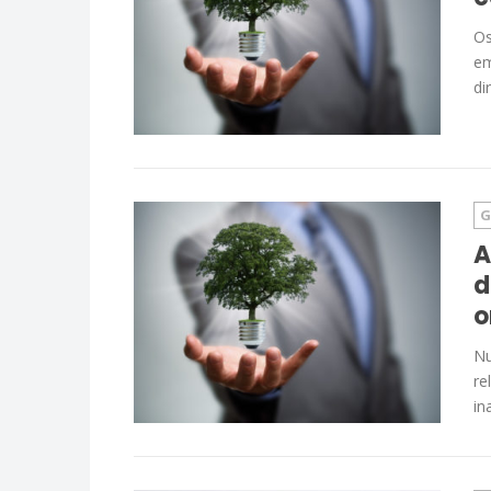
Os
em
di
G
A
d
o
Nu
re
in