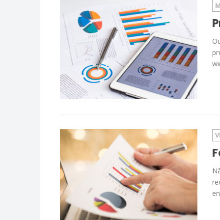
M
P
Ou
pr
ww
V
F
Nã
re
en