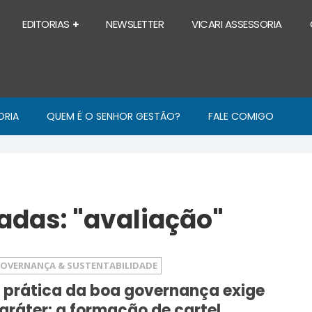
EDITORIAS
NEWSLETTER
VICARI ASSESSORIA
ORIA
QUEM É O SENHOR GESTÃO?
FALE COMIGO
das: "avaliação"
OVERNANÇA & SUSTENTABILIDADE
 prática da boa governança exige
aráter: a formação de cartel