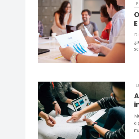
P
O
E
De
ga
se
E
A
i
Mu
di
ma