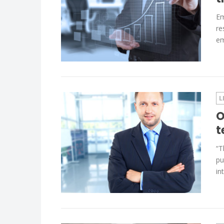
Em
re
em
L
O
t
“T
pu
in