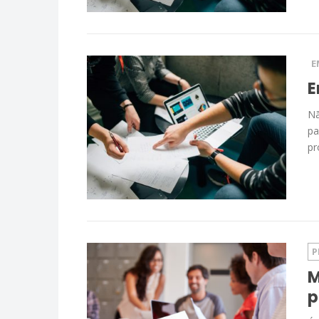
E
E
Nã
pa
pr
P
M
p