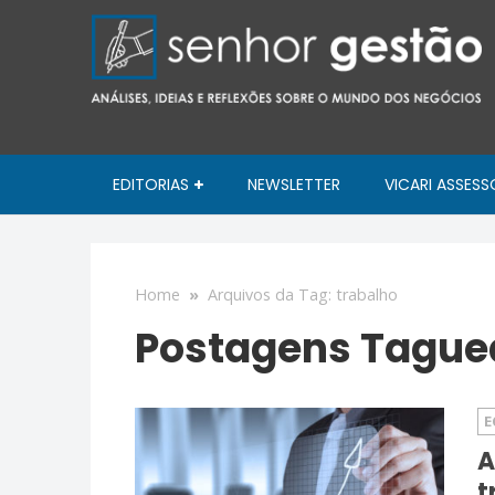
EDITORIAS
NEWSLETTER
VICARI ASSESS
Home
»
Arquivos da Tag: trabalho
Postagens Taguea
E
A
t