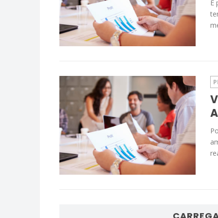
É 
te
me
P
V
A
Po
am
re
CARREGA