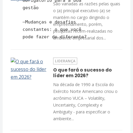
obrigatório para a boa
São variadas as razões pelas quais
gestão
o (a) principal executivo (a) se
mantém no cargo dirigindo o
–
Mudanças e desafios
empreendimento, porém,
constantes: o que você
pesquisas recém-realizadas no
pode fazer de diferente?
ambiente empresarial dos...
LIDERANÇA
O que fará o sucesso do
líder em 2026?
Na década de 1990 a Escola do
Exército Norte Americano criou o
acrônimo VUCA – Volatility,
Uncertainty, Complexity e
Ambiguity - para especificar o
ambiente...