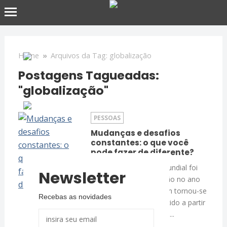
Home
»
Arquivos da Tag: globalização
Postagens Tagueadas:
"globalização"
PESSOAS
Mudanças e desafios
constantes: o que você
pode fazer de diferente?
O Fórum Econômico Mundial foi
Newsletter
criado como organização no ano
de 1971 na Suíça, porém tornou-se
Recebas as novidades
crescentemente conhecido a partir
de 1988, quando se deu...