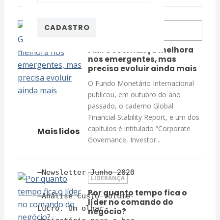
GOVERNANÇA &
SUSTENTABILIDADE
FMI: Governança melhora
nos emergentes, mas
precisa evoluir ainda mais
O Fundo Monetário Internacional
publicou, em outubro do ano
passado, o caderno Global
Financial Stability Report, e um dos
capítulos é intitulado “Corporate
Mais lidos
Governance, Investor...
–
Newsletter Junho 2020
LIDERANÇA
Por quanto tempo fica o
–
Análise Custo-Volume-
líder no comando do
Lucro. Um olhar
negócio?