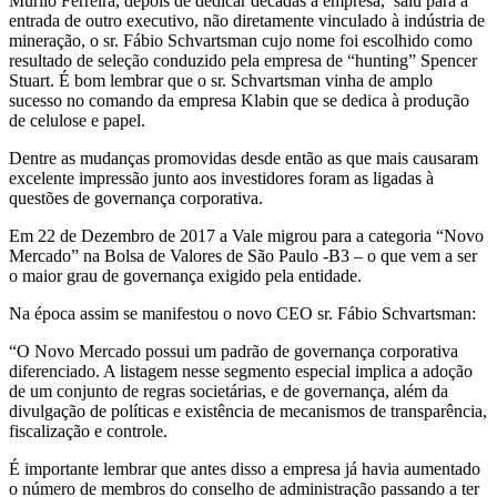
Murilo Ferreira, depois de dedicar décadas à empresa, saiu para a
entrada de outro executivo, não diretamente vinculado à indústria de
mineração, o sr. Fábio Schvartsman cujo nome foi escolhido como
resultado de seleção conduzido pela empresa de “hunting” Spencer
Stuart. É bom lembrar que o sr. Schvartsman vinha de amplo
sucesso no comando da empresa Klabin que se dedica à produção
de celulose e papel.
Dentre as mudanças promovidas desde então as que mais causaram
excelente impressão junto aos investidores foram as ligadas à
questões de governança corporativa.
Em 22 de Dezembro de 2017 a Vale migrou para a categoria “Novo
Mercado” na Bolsa de Valores de São Paulo -B3 – o que vem a ser
o maior grau de governança exigido pela entidade.
Na época assim se manifestou o novo CEO sr. Fábio Schvartsman:
“O Novo Mercado possui um padrão de governança corporativa
diferenciado. A listagem nesse segmento especial implica a adoção
de um conjunto de regras societárias, e de governança, além da
divulgação de políticas e existência de mecanismos de transparência,
fiscalização e controle.
É importante lembrar que antes disso a empresa já havia aumentado
o número de membros do conselho de administração passando a ter