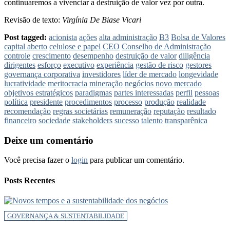
continuaremos a vivenciar a destruição de valor vez por outra.
Revisão de texto:
Virgínia De Biase Vicari
Post tagged:
acionista
ações
alta administração
B3
Bolsa de Valores
capital aberto
celulose e papel
CEO
Conselho de Administração
controle
crescimento
desempenho
destruição de valor
diligência
dirigentes
esforço
executivo
experiência
gestão de risco
gestores
governança corporativa
investidores
líder de mercado
longevidade
lucratividade
meritocracia
mineração
negócios
novo mercado
objetivos estratégicos
paradigmas
partes interessadas
perfil
pessoas
política
presidente
procedimentos
processo
produção
realidade
recomendação
regras societárias
remuneração
reputação
resultado
financeiro
sociedade
stakeholders
sucesso
talento
transparênica
Deixe um comentário
Você precisa fazer o
login
para publicar um comentário.
Posts Recentes
GOVERNANÇA & SUSTENTABILIDADE