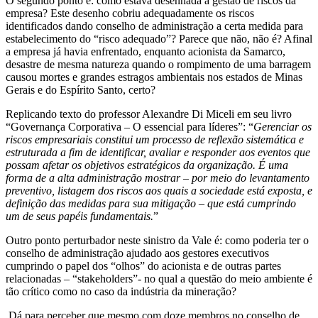
O segundo ponto é: como estava desenhada a gestão de riscos da
empresa? Este desenho cobriu adequadamente os riscos
identificados dando conselho de administração a certa medida para
estabelecimento do “risco adequado”? Parece que não, não é? Afinal
a empresa já havia enfrentado, enquanto acionista da Samarco,
desastre de mesma natureza quando o rompimento de uma barragem
causou mortes e grandes estragos ambientais nos estados de Minas
Gerais e do Espírito Santo, certo?
Replicando texto do professor Alexandre Di Miceli em seu livro
“Governança Corporativa – O essencial para líderes”: “
Gerenciar os
riscos empresariais constitui um processo de reflexão sistemática e
estruturada a fim de identificar, avaliar e responder aos eventos que
possam afetar os objetivos estratégicos da organização. É uma
forma de a alta administração mostrar – por meio do levantamento
preventivo, listagem dos riscos aos quais a sociedade está exposta, e
definição das medidas para sua mitigação – que está cumprindo
um de seus papéis fundamentais.
”
Outro ponto perturbador neste sinistro da Vale é: como poderia ter o
conselho de administração ajudado aos gestores executivos
cumprindo o papel dos “olhos” do acionista e de outras partes
relacionadas – “stakeholders”- no qual a questão do meio ambiente é
tão crítico como no caso da indústria da mineração?
Dá para perceber que mesmo com doze membros no conselho de