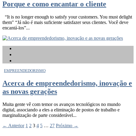
Porque e como encantar o cliente
“It is no longer enough to satisfy your customers. You must delight
them" “Já não é mais suficiente satisfazer seus clientes. Você deve
encantá-los”...
EMPREENDEDORISMO
Acerca de empreendedorismo, inovação e
as novas gerações
Muita gente vê com temor os avanços tecnológicos no mundo
digital, associando a eles a eliminação de postos de trabalho e
marginalização de parte considerável...
← Anterior
1
2
3
4
5
…
27
Próximo →