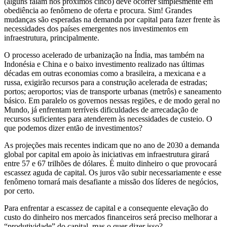
(alguns falam nos próximos cinco) deve ocorrer simplesmente em
obediência ao fenômeno de oferta e procura. Sim! Grandes
mudanças são esperadas na demanda por capital para fazer frente às
necessidades dos países emergentes nos investimentos em
infraestrutura, principalmente.
O processo acelerado de urbanização na Índia, mas também na
Indonésia e China e o baixo investimento realizado nas últimas
décadas em outras economias como a brasileira, a mexicana e a
russa, exigirão recursos para a construção acelerada de estradas;
portos; aeroportos; vias de transporte urbanas (metrôs) e saneamento
básico. Em paralelo os governos nessas regiões, e de modo geral no
Mundo, já enfrentam terríveis dificuldades de arrecadação de
recursos suficientes para atenderem às necessidades de custeio. O
que podemos dizer então de investimentos?
As projeções mais recentes indicam que no ano de 2030 a demanda
global por capital em apoio às iniciativas em infraestrutura girará
entre 57 e 67 trilhões de dólares. É muito dinheiro o que provocará
escassez aguda de capital. Os juros vão subir necessariamente e esse
fenômeno tornará mais desafiante a missão dos líderes de negócios,
por certo.
Para enfrentar a escassez de capital e a consequente elevação do
custo do dinheiro nos mercados financeiros será preciso melhorar a
“produtividade” do capital, mas o quer dizer isso?