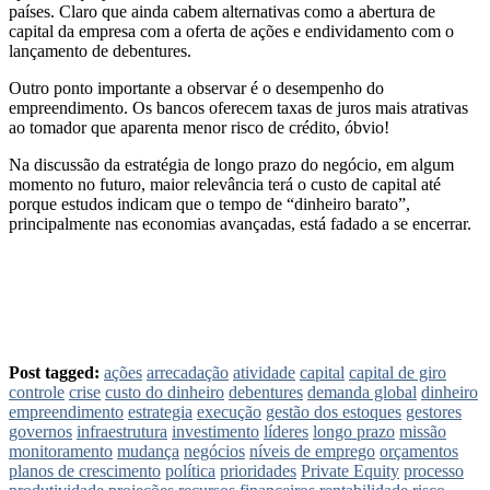
países. Claro que ainda cabem alternativas como a abertura de
capital da empresa com a oferta de ações e endividamento com o
lançamento de debentures.
Outro ponto importante a observar é o desempenho do
empreendimento. Os bancos oferecem taxas de juros mais atrativas
ao tomador que aparenta menor risco de crédito, óbvio!
Na discussão da estratégia de longo prazo do negócio, em algum
momento no futuro, maior relevância terá o custo de capital até
porque estudos indicam que o tempo de “dinheiro barato”,
principalmente nas economias avançadas, está fadado a se encerrar.
Post tagged:
ações
arrecadação
atividade
capital
capital de giro
controle
crise
custo do dinheiro
debentures
demanda global
dinheiro
empreendimento
estrategia
execução
gestão dos estoques
gestores
governos
infraestrutura
investimento
líderes
longo prazo
missão
monitoramento
mudança
negócios
níveis de emprego
orçamentos
planos de crescimento
política
prioridades
Private Equity
processo