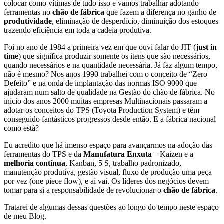
colocar como vítimas de tudo isso e vamos trabalhar adotando
ferramentas no
chão de fábrica
que fazem a diferença no ganho de
produtividade
, eliminação de desperdício, diminuição dos estoques
trazendo eficiência em toda a cadeia produtiva.
Foi no ano de 1984 a primeira vez em que ouvi falar do JIT (
just in
time
) que significa produzir somente os itens que são necessários,
quando necessários e na quantidade necessária. Já faz algum tempo,
não é mesmo? Nos anos 1990 trabalhei com o conceito de “Zero
Defeito” e na onda de implantação das normas ISO 9000 que
ajudaram num salto de qualidade na Gestão do chão de fábrica. No
início dos anos 2000 muitas empresas Multinacionais passaram a
adotar os conceitos do TPS (Toyota Production System) e têm
conseguido fantásticos progressos desde então. E a fábrica nacional
como está?
Eu acredito que há imenso espaço para avançarmos na adoção das
ferramentas do TPS e da
Manufatura Enxuta
– Kaizen e a
melhoria contínua
, Kanban, 5 S, trabalho padronizado,
manutenção produtiva, gestão visual, fluxo de produção uma peça
por vez (one piece flow), e aí vai. Os líderes dos negócios devem
tomar para si a responsabilidade de revolucionar o
chão de fábrica
.
Tratarei de algumas dessas questões ao longo do tempo neste espaço
de meu Blog.