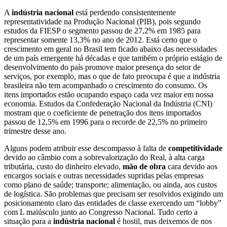
A
indústria nacional
está perdendo consistentemente
representatividade na Produção Nacional (PIB), pois segundo
estudos da FIESP o segmento passou de 27,2% em 1985 para
representar somente 13,3% no ano de 2012. Está certo que o
crescimento em geral no Brasil tem ficado abaixo das necessidades
de um país emergente há décadas e que também o próprio estágio de
desenvolvimento do país promove maior presença do setor de
serviços, por exemplo, mas o que de fato preocupa é que a indústria
brasileira não tem acompanhado o crescimento do consumo. Os
itens importados estão ocupando espaço cada vez maior em nossa
economia. Estudos da Confederação Nacional da Indústria (CNI)
mostram que o coeficiente de penetração dos itens importados
passou de 12,5% em 1996 para o recorde de 22,5% no primeiro
trimestre desse ano.
Alguns podem atribuir esse descompasso à falta de
competitividade
devido ao câmbio com a sobrevalorização do Real, à alta carga
tributária, custo do dinheiro elevado,
mão de obra
cara devido aos
encargos sociais e outras necessidades supridas pelas empresas
como plano de saúde; transporte; alimentação, ou ainda, aos custos
de logística. São problemas que precisam ser resolvidos exigindo um
posicionamento claro das entidades de classe exercendo um “lobby”
com L maiúsculo junto ao Congresso Nacional. Tudo certo a
situação para a
indústria nacional
é hostil, mas deixemos de nos