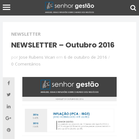
NEWSLETTER
NEWSLETTER – Outubro 2016
por
Jose Rubens Vicari
em
6 de outubro de 2016
/
0 Comentários