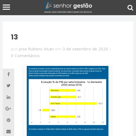
13
por
Jose Rubens Vicari
em
3 de setembro de 2020
/
0 Comentários