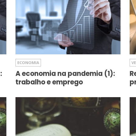
ECONOMIA
V
:
A economia na pandemia (1):
R
trabalho e emprego
p