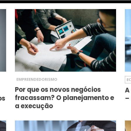
EMPREENDEDORISMO
E
Por que os novos negócios
A
fracassam? O planejamento e
os
–
a execução