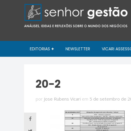
EDITORIAS
NEWSLETTER
VICARI ASSESS
20-2
por
Jose Rubens Vicari
em
5 de setembro de 