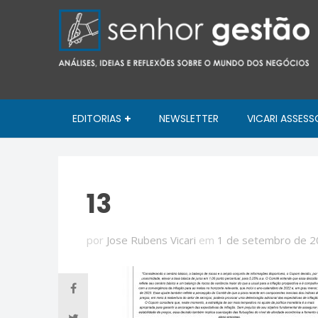
EDITORIAS
NEWSLETTER
VICARI ASSESS
13
por
Jose Rubens Vicari
em
1 de setembro de 