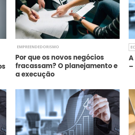
EMPREENDEDORISMO
E
Por que os novos negócios
A
fracassam? O planejamento e
os
–
a execução