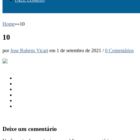
FALE COMIGO
Home
»
»
10
10
por
Jose Rubens Vicari
em
1 de setembro de 2021
/
0 Comentários
Deixe um comentário