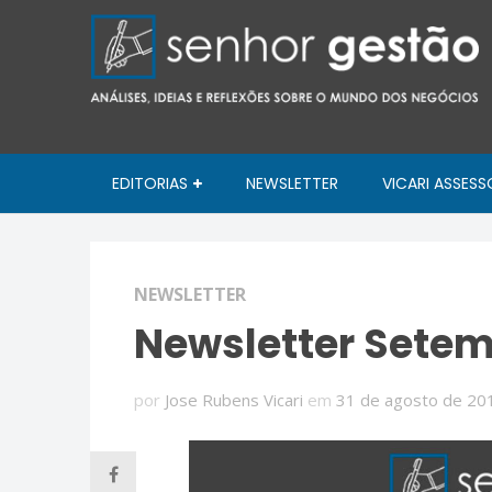
EDITORIAS
NEWSLETTER
VICARI ASSESS
NEWSLETTER
Newsletter Setem
por
Jose Rubens Vicari
em
31 de agosto de 20