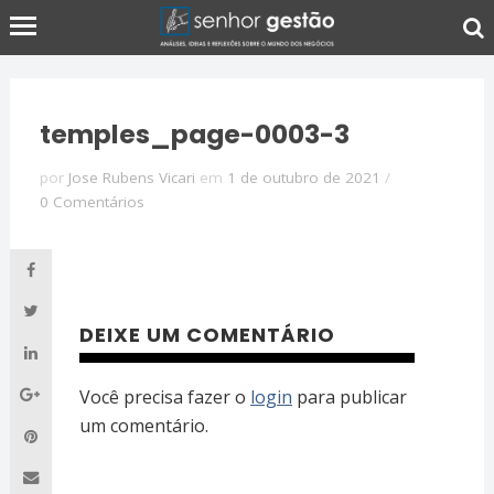
temples_page-0003-3
por
Jose Rubens Vicari
em
1 de outubro de 2021
/
0 Comentários
DEIXE UM COMENTÁRIO
Você precisa fazer o
login
para publicar
um comentário.