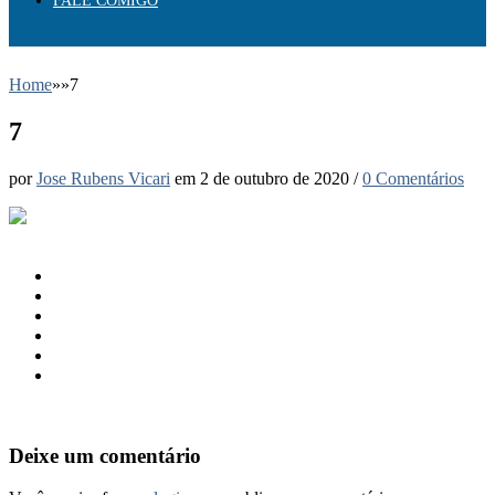
FALE COMIGO
Home
»
»
7
7
por
Jose Rubens Vicari
em
2 de outubro de 2020
/
0 Comentários
Deixe um comentário