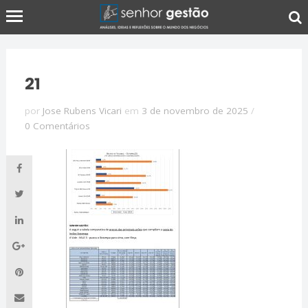
21
por
Jose Rubens Vicari
em
3 de novembro de 2025
/
0 Comentários