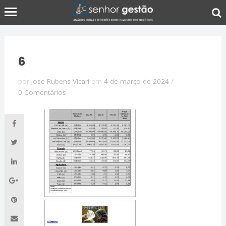
6
por
Jose Rubens Vicari
em
4 de março de 2024
/
0 Comentários