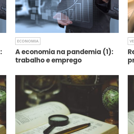
ECONOMIA
V
:
A economia na pandemia (1):
R
trabalho e emprego
p