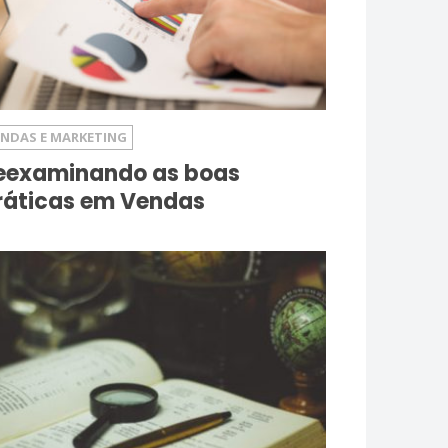
ENDAS E MARKETING
eexaminando as boas
ráticas em Vendas