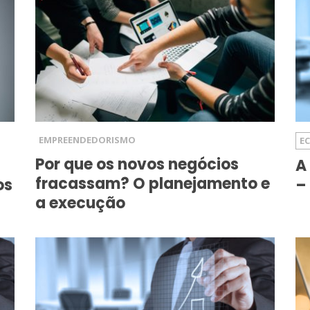
EMPREENDEDORISMO
E
Por que os novos negócios
A
fracassam? O planejamento e
os
–
a execução