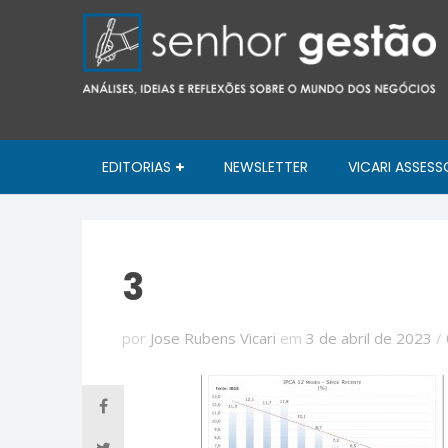
EDITORIAS
NEWSLETTER
VICARI ASSESS
3
por
Jose Rubens Vicari
em
3 de abril de 2023
/