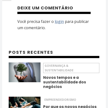
DEIXE UM COMENTÁRIO
Você precisa fazer o
login
para publicar
um comentário.
POSTS RECENTES
GOVERNANÇA &
SUSTENTABILIDADE
Novos tempos e a
sustentabilidade dos
negócios
EMPREENDEDORISMO
Por que os novos negócios