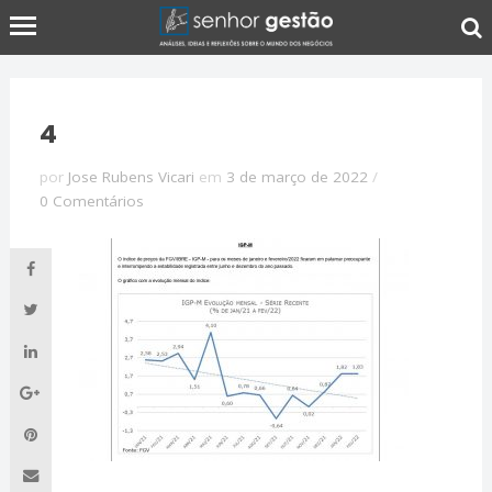
4
por
Jose Rubens Vicari
em
3 de março de 2022
/
0 Comentários