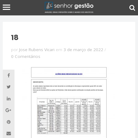
18
por
Jose Rubens Vicari
em
3 de março de 2022
/
0 Comentários