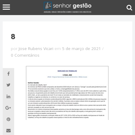
8
por
Jose Rubens Vicari
em
5 de março de 2021
/
0 Comentários