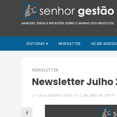
EDITORIAS
NEWSLETTER
VICARI ASSESS
NEWSLETTER
Newsletter Julho 
por
Jose Rubens Vicari
em
2 de julho de 2019