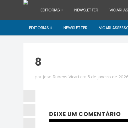
EDITORIAS
NEWSLETTER
VICARI A
EDITORIAS
NEWSLETTER
VICARI ASSESS
8
por
Jose Rubens Vicari
em
5 de janeiro de 202
DEIXE UM COMENTÁRIO