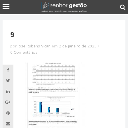
9
por
Jose Rubens Vicari
em
2 de janeiro de 2023
/
0 Comentários