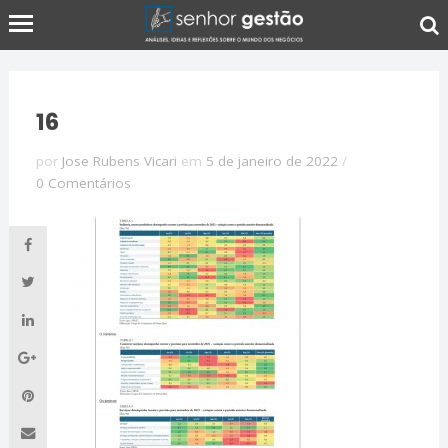
16
por
Jose Rubens Vicari
em
5 de janeiro de 2022
/
0 Comentários