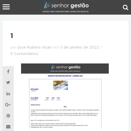
1
por
Jose Rubens Vicari
em
5 de janeiro de 2022
/
0 Comentários