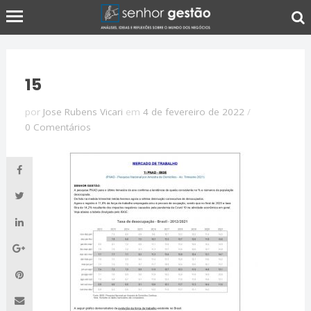
15
por
Jose Rubens Vicari
em
4 de fevereiro de 2022
/
0 Comentários