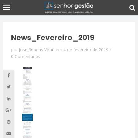
News_Fevereiro_2019
por
Jose Rubens Vicari
em
4 de fevereiro de 2019
/
0 Comentários