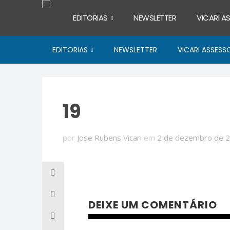
EDITORIAS
NEWSLETTER
VICARI A
EDITORIAS
NEWSLETTER
VICARI ASSESS
19
por
Jose Rubens Vicari
em
2 de dezembro de 
DEIXE UM COMENTÁRIO