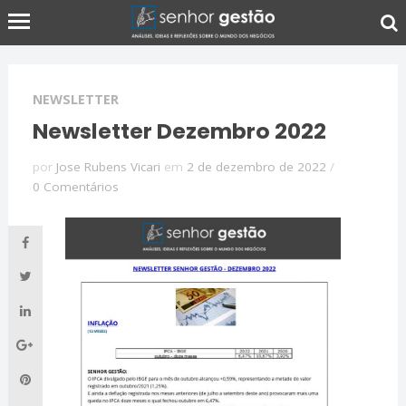
NEWSLETTER
Newsletter Dezembro 2022
por
Jose Rubens Vicari
em
2 de dezembro de 2022
/
0 Comentários