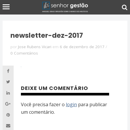
newsletter-dez-2017
por
Jose Rubens Vicari
em
6 de dezembro de 2017
/
0 Comentários
DEIXE UM COMENTÁRIO
Você precisa fazer o
login
para publicar
um comentário.