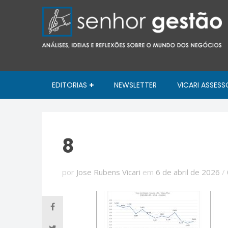
EDITORIAS
NEWSLETTER
VICARI ASSESS
8
por
Jose Rubens Vicari
em
6 de abril de 2026
/