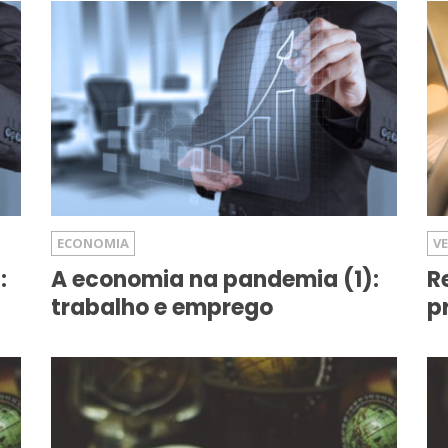
ECONOMIA
V
:
A economia na pandemia (1):
R
trabalho e emprego
p