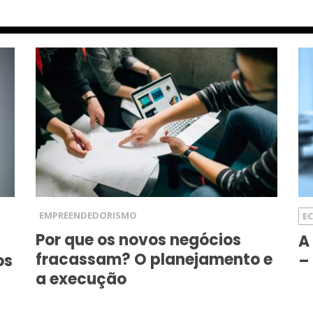
EMPREENDEDORISMO
E
Por que os novos negócios
A
fracassam? O planejamento e
os
–
a execução