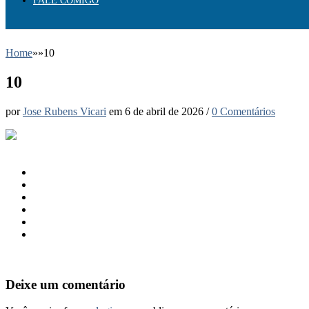
FALE COMIGO
Home
»
»
10
10
por
Jose Rubens Vicari
em
6 de abril de 2026
/
0 Comentários
Deixe um comentário