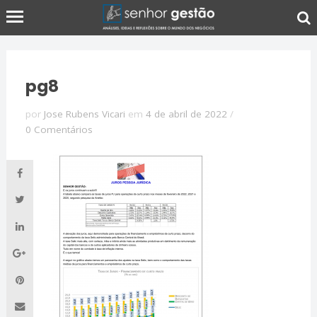
pg8
por
Jose Rubens Vicari
em
4 de abril de 2022
/
0 Comentários