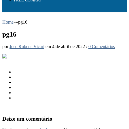
FALE COMIGO
Home
»
»
pg16
pg16
por
Jose Rubens Vicari
em
4 de abril de 2022
/
0 Comentários
Deixe um comentário