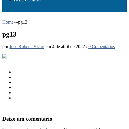
FALE COMIGO
Home
»
»
pg13
pg13
por
Jose Rubens Vicari
em
4 de abril de 2022
/
0 Comentários
Deixe um comentário