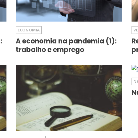
ECONOMIA
V
:
A economia na pandemia (1):
R
trabalho e emprego
p
N
N