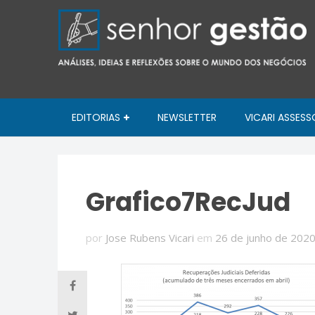
EDITORIAS
NEWSLETTER
VICARI ASSESS
Grafico7RecJud
por
Jose Rubens Vicari
em
26 de junho de 202