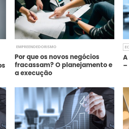
EMPREENDEDORISMO
E
Por que os novos negócios
A
fracassam? O planejamento e
os
–
a execução