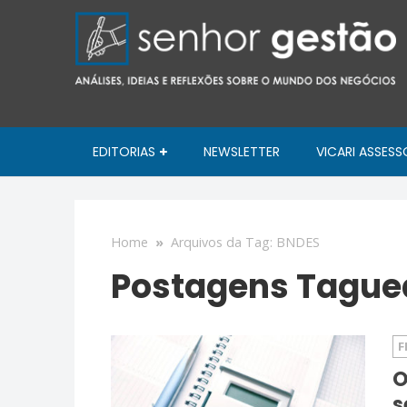
EDITORIAS
NEWSLETTER
VICARI ASSESS
Home
»
Arquivos da Tag: BNDES
Postagens Tague
F
O
s