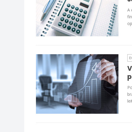
A 
fi
op
E
V
p
Po
br
lei