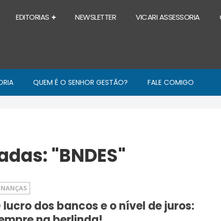
EDITORIAS
NEWSLETTER
VICARI ASSESSORIA
ORIA
QUEM É O SENHOR GESTÃO?
FALE COMIGO
adas: "BNDES"
INANÇAS
 lucro dos bancos e o nível de juros:
empre na berlinda!