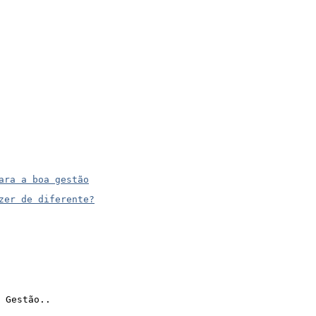
ara a boa gestão
zer de diferente?
 Gestão..