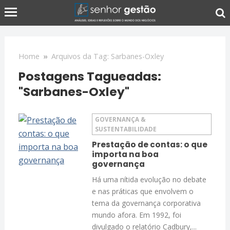
Home
»
Arquivos da Tag: Sarbanes-Oxley
Postagens Tagueadas:
"Sarbanes-Oxley"
GOVERNANÇA &
SUSTENTABILIDADE
Prestação de contas: o que
importa na boa
governança
Há uma nítida evolução no debate
e nas práticas que envolvem o
tema da governança corporativa
mundo afora. Em 1992, foi
divulgado o relatório Cadbury,...