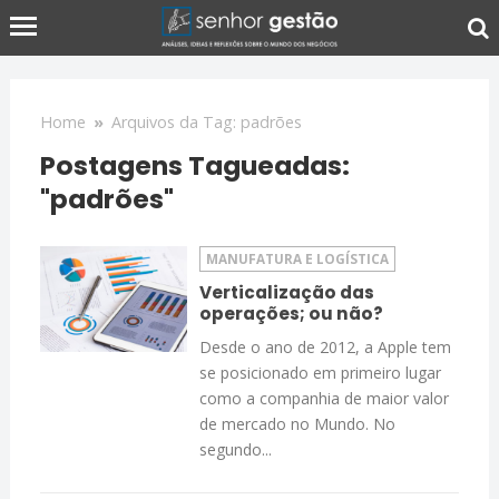
Home
»
Arquivos da Tag: padrões
Postagens Tagueadas:
"padrões"
MANUFATURA E LOGÍSTICA
Verticalização das
operações; ou não?
Desde o ano de 2012, a Apple tem
se posicionado em primeiro lugar
como a companhia de maior valor
de mercado no Mundo. No
segundo...