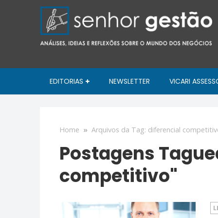
EDITORIAS
NEWSLETTER
VICARI ASSESS
Home
»
Arquivos da Tag: diferencial competiti
Postagens Taguea
competitivo"
L