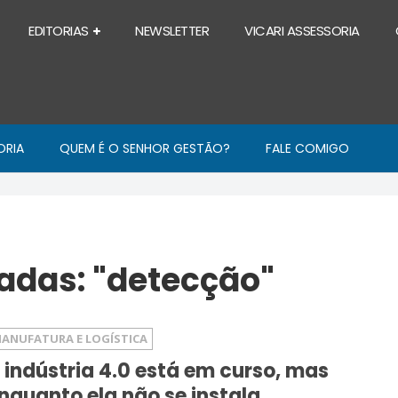
EDITORIAS
NEWSLETTER
VICARI ASSESSORIA
ORIA
QUEM É O SENHOR GESTÃO?
FALE COMIGO
adas: "detecção"
ANUFATURA E LOGÍSTICA
 indústria 4.0 está em curso, mas
nquanto ela não se instala…