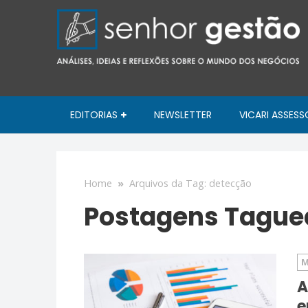
EDITORIAS
NEWSLETTER
VICARI ASSESS
Home
»
Arquivos da Tag: detecção
Postagens Tague
M
A
e