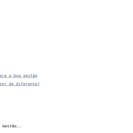
ara a boa gestão
zer de diferente?
 Gestão..